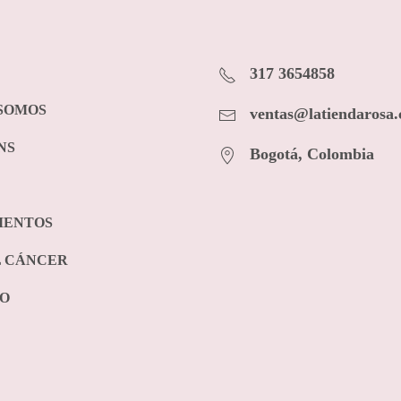
317 3654858
 SOMOS
ventas@latiendarosa
NS
Bogotá, Colombia
MENTOS
L CÁNCER
O